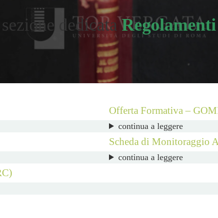
sezione dedicata
Regolamenti
Offerta Formativa – GO
continua a leggere
Scheda di Monitoraggio 
continua a leggere
RC)