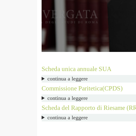
Scheda unica annuale SUA
continua a leggere
Commissione Paritetica(CPDS)
continua a leggere
Scheda del Rapporto di Riesame (R
continua a leggere