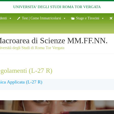
UNIVERSITA' DEGLI STUDI ROMA TOR VERGATA
denti
Test | Come Immatricolarsi
Stage e Tirocini
acroarea di Scienze MM.FF.NN.
versità degli Studi di Roma Tor Vergata
egolamenti (L-27 R)
ica Applicata (L-27 R)