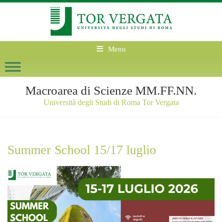
Menu
Macroarea di Scienze MM.FF.NN.
Università degli Studi di Roma Tor Vergata
Summer School 15/17 luglio