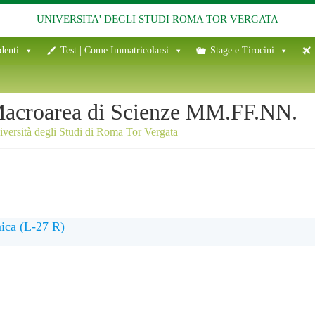
UNIVERSITA' DEGLI STUDI ROMA TOR VERGATA
denti
Test | Come Immatricolarsi
Stage e Tirocini
acroarea di Scienze MM.FF.NN.
versità degli Studi di Roma Tor Vergata
ica (L-27 R)