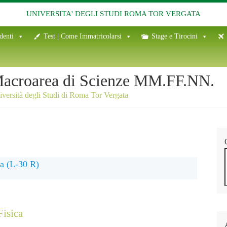
UNIVERSITA' DEGLI STUDI ROMA TOR VERGATA
denti
Test | Come Immatricolarsi
Stage e Tirocini
acroarea di Scienze MM.FF.NN.
versità degli Studi di Roma Tor Vergata
ca (L-30 R)
Fisica