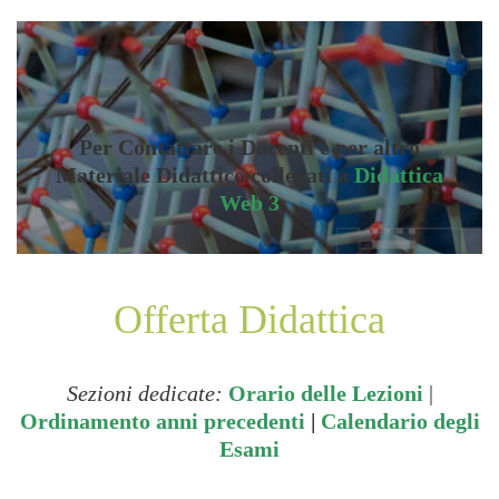
Per Contattare i Docenti e per altro
Materiale Didattico collegati a
Didattica
Web 3
Offerta Didattica
Sezioni dedicate:
Orario delle Lezioni
|
Ordinamento anni precedenti
|
Calendario degli
Esami