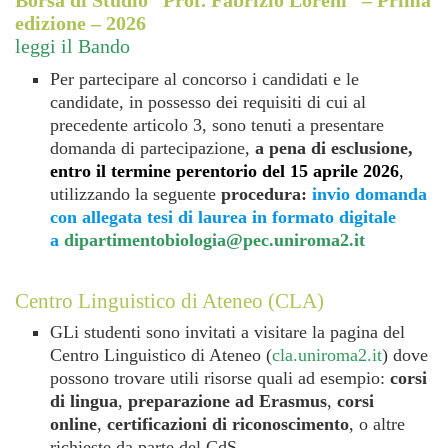
Borsa di Studio “Prof. Fabrizio Loreni” – Prima
edizione – 2026
leggi il Bando
Per partecipare al concorso i candidati e le
candidate, in possesso dei requisiti di cui al
precedente articolo 3, sono tenuti a presentare
domanda di partecipazione,
a pena di esclusione,
entro il termine perentorio del 15 aprile 2026
,
utilizzando la seguente
procedura:
invio domanda
con allegata tesi di laurea in formato digitale
a
dipartimentobiologia@pec.uniroma2.it
Centro Linguistico di Ateneo (CLA)
GLi studenti sono invitati a visitare la pagina del
Centro Linguistico di Ateneo (
cla.uniroma2.it
) dove
possono trovare utili risorse quali ad esempio:
corsi
di lingua
,
preparazione ad Erasmus
,
corsi
online
,
certificazioni di riconoscimento
, o altre
richieste da parte del CdS