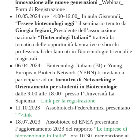
innovazione alle nuove generazioni
_Webinar_
Form di Registrazione
10.05.2024 ore 14:00-16:00_ In aula Gismondi_
“
Essere biotecnologi
oggi
” il seminario tenuto da
Giorgia Iegiani
_Presidente dell’associazione
nazionale
“Biotecnologi Italiani”
tratterà la
tematica delle opportunità lavorative e sbocchi
professionali dei laureati in Biotecnologie triennali e
magistrali.
06.04.2024 – Biotecnologi Italiani (BI) e Young
European Biotech Network (YEBN) ti invitano a
partecipare ad un
Incontro di Networking e
Orientamento per studenti in Biotecnologie
_
dalle 9.00 alle 18.00_ presso l’Università La
Sapienza _
Link per la registrazione
11.10.2023 – Assobiotech-Federchimica presentano
“
“>link
18.07.2023 – Assobiotec ed ENEA presentano
l’aggiornamento 2023 del rapporto “
Le imprese di
biotecnologie in Italia
“_ ore 10.30, prenotazione al